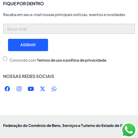
FIQUE POR DENTRO
Receba em seu e-mail nossas principais notícias, eventos e novidades
Seu
e-
mail
ASSINAR
Concordo com
Termos de uso e política de privacidade
.
NOSSAS REDES SOCIAIS
F
I
Y
X
W
a
n
o
-
h
c
s
u
t
a
e
t
t
w
t
b
a
u
i
s
o
g
b
t
a
o
r
e
t
p
k
a
e
p
Federação do Comércio de Bens, Serviços e Turismo do Estado de Goiás
m
r